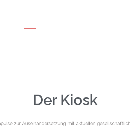
KulturKiosk
Kiosk
Wir
Sortiment
Kontakt
Der Kiosk
mpulse zur Auseinandersetzung mit aktuellen gesellschaftli