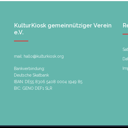
KulturKiosk gemeinnütziger Verein
R
e.V.
Sa
mail: hallo@kulturkiosk.org
Da
Im
Bankverbindung:
Deutsche Skatbank
IBAN: DE55 8306 5408 0004 1949 85
BIC: GENO DEF1 SLR