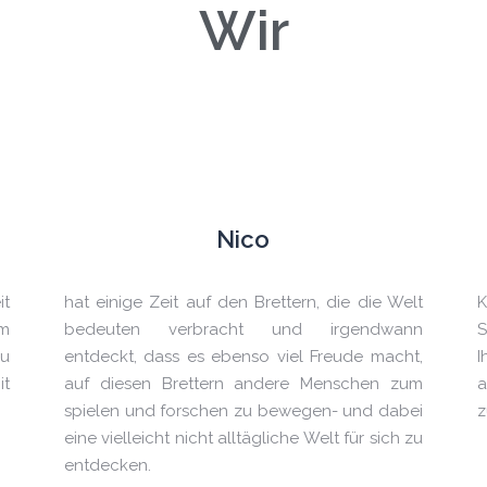
Wir
Nico
it
hat einige Zeit auf den Brettern, die die Welt
K
em
bedeuten verbracht und irgendwann
S
zu
entdeckt, dass es ebenso viel Freude macht,
I
it
auf diesen Brettern andere Menschen zum
a
spielen und forschen zu bewegen- und dabei
z
eine vielleicht nicht alltägliche Welt für sich zu
entdecken.